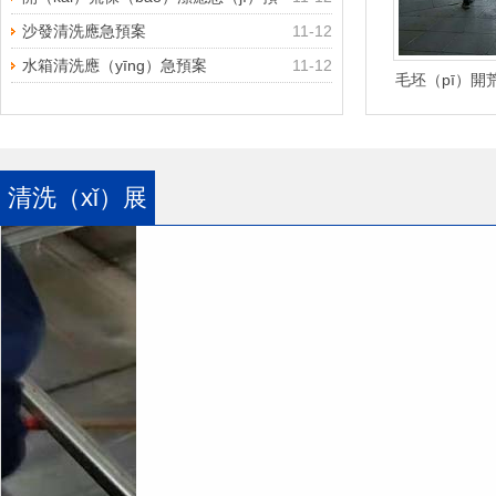
案（àn）
沙發清洗應急預案
11-12
水箱清洗應（yīng）急預案
11-12
毛坯（pī）開
膩子（zǐ）
的
清洗（xǐ）展
示