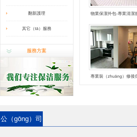
翻新護理
物業保潔外包-專業清潔
省心省力
其它（tā）服務
服務方案
專業裝（zhuāng）修後
（fú）務
公（gōng）司
簡介