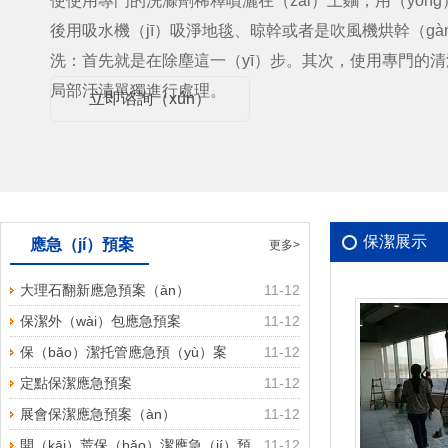
使使用專門的洗滌劑稀釋噴灑在（zài）上麵，用（yòn
後用吸水機（jī）吸淨地毯、晾幹或者是吹風機烘幹（gà
洗：首先就是在除塵這一（yī）步。其次，使用專門的清潔
局部汙漬單獨進行處理。
立即谘詢（xún）
保潔展示
應急（jí）預案
更多>
大理石翻新應急預案（àn）
11-12
保潔外（wài）包應急預案
11-12
保（bǎo）潔托管應急預（yù）案
11-12
（àn）
定點保潔應急預案
11-12
展會保潔應急預案（àn）
11-12
開（kāi）荒保（bǎo）潔應急（jí）預
11-12