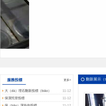
瓷磚地麵清洗專業清洗公司上門服
翻新展示（s
服務投標
更多>
大（dà）理石翻新投標（biāo）
11-12
保潔托管投標
11-12
保（bǎo）潔外包投標
11-12