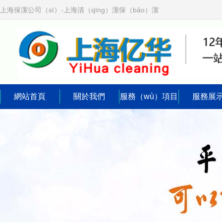
上海保潔公司（sī）-上海清（qīng）潔保（bǎo）潔
網站首頁
關於我們
服務（wù）項目
服務展