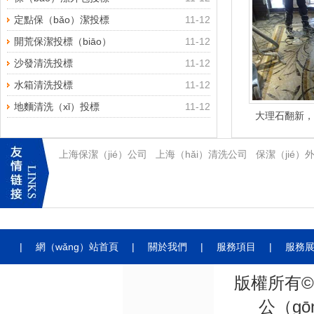
定點保（bǎo）潔投標
11-12
開荒保潔投標（biāo）
11-12
沙發清洗投標
11-12
水箱清洗投標
11-12
地麵清洗（xǐ）投標
11-12
大理石翻新，
上海保潔（jié）公司
上海（hǎi）清洗公司
保潔（jié）
|
網（wǎng）站首頁
|
關於我們
|
服務項目
|
服務
版權所有©2
公（gō